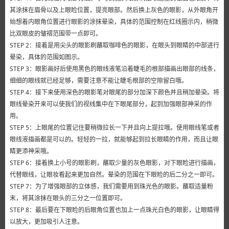
其涂抹在眉骨以及上眼睑位置，提亮眼部。然后换上灰色的眼影，从外眼角开
始想着内眼角位置进行眼影的涂抹晕染，具体的范围控制在红线圈示内，稍微
比双眼皮的皱褶范围带一点即可。
STEP 2：接着是用尖头的眼影刷蘸取咖啡色的眼影，在眼头到眼睛的中部进行
晕染，具体的范围如图示。
STEP 3：眼影画好后使用黑色的眼线液笔沿着睫毛的根部描画出眼部的线条，
细细的眼线就已经足够，需要注意不能让睫毛根部的空隙留白哦。
STEP 4：接下来使用深色的眼影笔对眼尾的部分加深下颜色并且稍加晕染。将
眼线晕染开来可以使我们的视线集中在下眼尾部分，起到加强眼部神采的作
用。
STEP 5：上眼尾的位置记住要稍微拉长一下并且向上提拉哦。使用眼线笔或者
眼线液描画都是可以的。轻轻的一拉，就能够起到拉长眼睛的作用，而且让眼
睛更添神采哦。
STEP 6：接着换上小号的眼影刷，蘸取少量的灰色眼影，对下眼睑进行描画，
代替眼线，让眼妆看起来更加自然。晕染的范围在下眼睑的后二分之一即可。
STEP 7：为了增强眼部的立体感，我们需要用到珠光色的眼影。蘸取适量粉
末，将其涂抹在眼头的三分之一位置即可。
STEP 8：最后要在下眼睑的后眼角位置也加上一点珠光白色的眼影，让眼睛得
以放大，更加吸引人注意。