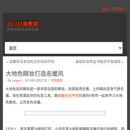
首页
学院简介
四川巨美教育
医美咨询师培训专家
«
成都有没有包吃住的培训学校
高级彩妆师证书能否开美容院
»
大地色眼妆打造名媛风
By
tonger
|
2014年10月27日
|
学员案例
大地色系的眼妆是一款非常百搭的眼妆，妆感高贵优雅，让你瞬间变身气质名
媛。现在就拿起你的化妆工具，跟
成都化妆学校
巨美的X老师一起来学习大地
色眼妆，让你变色名媛。
STEP 1：首先需要为眼部打底。小号的宽头眼影刷蘸取适量的银白色眼影，将