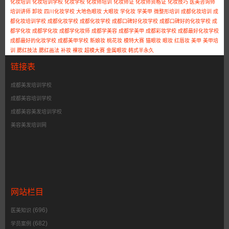
化妆培训
化妆培训学校
化妆学校
化妆师培训
化妆师证
化妆师资格证
化妆技巧
医美咨询师
培训讲师
卸妆
四川化妆学校
大地色眼妆
大眼妆
学化妆
学美甲
微整形培训
成都化妆培训
成
都化妆培训学校
成都化妆学校
成都化妆学校
成都口碑好化妆学校
成都口碑好的化妆学校
成
都学化妆
成都学化妆
成都学化妆师
成都学美容
成都学美甲
成都彩妆学校
成都最好化妆学校
成都最好的化妆学校
成都美甲学校
新娘妆
桃花妆
模特大赛
猫眼妆
眼妆
红唇妆
美甲
美甲培
训
腮红技法
腮红画法
补妆
裸妆
超模大赛
金属眼妆
韩式半永久
链接表
成都美发培训学校
成都美容培训学校
成都美容美发培训学校
美容美发培训网
网站栏目
(696)
医美知识
(682)
学员案例