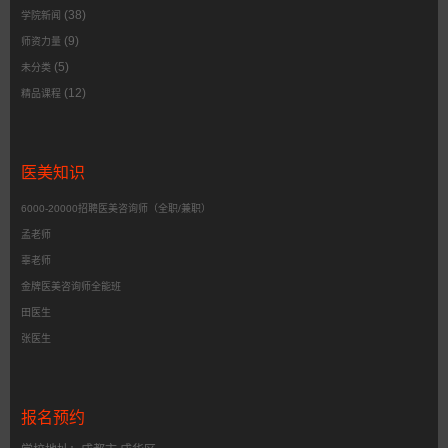
(38)
学院新闻
(9)
师资力量
(5)
未分类
(12)
精品课程
医美知识
6000-20000招聘医美咨询师（全职/兼职）
孟老师
辜老师
金牌医美咨询师全能班
田医生
张医生
报名预约