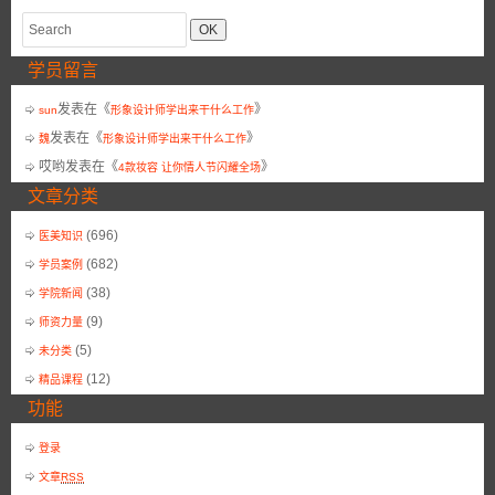
学员留言
发表在《
》
sun
形象设计师学出来干什么工作
发表在《
》
魏
形象设计师学出来干什么工作
哎哟
发表在《
》
4款妆容 让你情人节闪耀全场
文章分类
(696)
医美知识
(682)
学员案例
(38)
学院新闻
(9)
师资力量
(5)
未分类
(12)
精品课程
功能
登录
文章
RSS