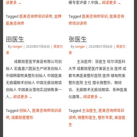
读更多
→
模专家评委 7.中国...
阅读更多
→
Tagged
医美咨询师培训讲师
,
金牌
Tagged
医美咨询师培训
,
医美咨询
医美咨询师
师培训讲师
田医生
张医生
By
tonger
|
2020年07月06日
|
师资力
By
tonger
|
2020年07月06日
|
师资力
量
量
成都丽星医学美容有限公司创
主治医师：张医生 哈尔滨医科
始人 宏鑫基六胜肽生产研发创始人
大学 成都丽星医疗美容主治 医师 成
中国韩御熙美整形创始人 中国医美
都韦弗医美整形医院 医师 缅甸熙美
无痕媚眼术创始人 中国无痕祛眼袋
整形医院 主任 擅长微整形、眼综
创始人 中国美业落地实战销售第一
合、无痕眼术无痕祛眼袋、各种医美
人...
阅读更多
→
仪器等...
阅读更多
→
Tagged
创始人
,
医美咨询师培训讲
Tagged
主治医生
,
医美咨询师培训
师
,
成都丽星整形
讲师
,
微整形医生
,
整形专家
,
美容医
生