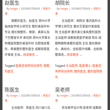
赵医生
胡院长
By
tonger
|
2020年07月06日
|
师资力
By
tonger
|
2020年07月06日
|
师资力
量
量
微整形医生，赵医生 郑州大学
主治医师：胡院长 重庆医科大
临床医学硕士研究生 整形美容外科
学博士研究生 重庆艺星医疗美容医
专业 擅长微整形、眼部、鼻部以及
院 主治医师 重庆美仑美奂整形医院
下巴整容手术 曾任职 郑州大学第五
主治医师 成都丽星医学美容 院长 成
附属医院整形美容外科 合肥瑞亚整
都韩御熙美整形医院 主任 擅长眼综
形、韩美整形整形医生 成都丽星医
合、鼻综合、全脸提升线雕、全脸微
疗美容 主治...
阅读更多
→
整填充...
阅读更多
→
Tagged
医美咨询师培训讲师
,
微整
Tagged
主治医师
,
医美博士
,
医美咨
形医生
询师培训讲师
,
整形医生
,
整形医院院
长
陈医生
吴老师
By
tonger
|
2020年07月06日
|
师资力
By
tonger
|
2020年07月06日
|
师资力
量
量
主治医师：陈医生 四川省川北
资深美学设计师:吴老师 成都丽