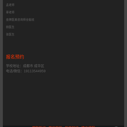
孟老师
辜老师
金牌医美咨询师全能班
田医生
张医生
报名预约
学校地址：成都市 成华区
电话/微信：19113544959