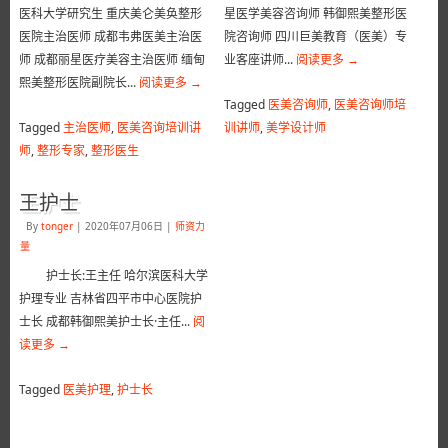
医科大学研究生 重庆美仑美奂整形
星医学美容咨询师 韩御熙美整形医
医院主治医师 成都韦弗医美主治医
院咨询师 四川巨美教育（医美）专
师 成都丽星医疗美容主治医师 缅甸
业客座讲师...
阅读更多
→
熙美整形医院副院长...
阅读更多
→
Tagged
医美咨询师
,
医美咨询师培
Tagged
主治医师
,
医美咨询培训讲
训讲师
,
美学设计师
师
,
整形专家
,
整形医生
王护士
By
tonger
|
2020年07月06日
|
师资力
量
护士长:王主任 哈尔滨医科大学
护理专业 吉林省四平市中心医院护
士长 成都韩御熙美护士长·主任...
阅
读更多
→
Tagged
医美护理
,
护士长