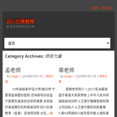
首页
学院简介
四川巨美教育
医美咨询师培训专家
Category Archives:
师资力量
孟老师
辜老师
By
tonger
|
2020年07月11日
|
师资力
By
tonger
|
2020年07月11日
|
师资力
量
量
10年高级美学设计师/面诊师 宁
辜健老师简介 1.2017亚洲最强
夏某医美整形医院 咨询部培训总监
医疗美容大奖获得者 2.中华人民共和
宁夏整形美容协会常务理事 多家医
国高级培训师 3.艾斐尔健康管理有限
疗美容整形机构客座讲师 四川巨美
公司创始人 4.艾斐尔整形机构董事
教育（医美）咨询培训部 主任...
阅
5.第54界国际小姐专家评委 6.国际美