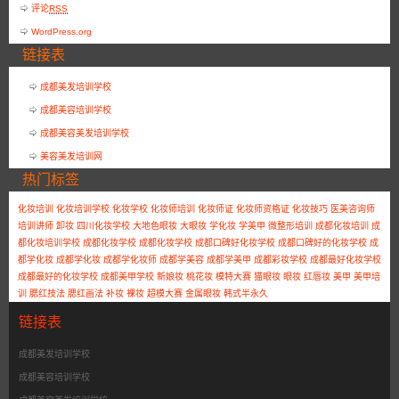
评论
RSS
WordPress.org
链接表
成都美发培训学校
成都美容培训学校
成都美容美发培训学校
美容美发培训网
热门标签
化妆培训
化妆培训学校
化妆学校
化妆师培训
化妆师证
化妆师资格证
化妆技巧
医美咨询师
培训讲师
卸妆
四川化妆学校
大地色眼妆
大眼妆
学化妆
学美甲
微整形培训
成都化妆培训
成
都化妆培训学校
成都化妆学校
成都化妆学校
成都口碑好化妆学校
成都口碑好的化妆学校
成
都学化妆
成都学化妆
成都学化妆师
成都学美容
成都学美甲
成都彩妆学校
成都最好化妆学校
成都最好的化妆学校
成都美甲学校
新娘妆
桃花妆
模特大赛
猫眼妆
眼妆
红唇妆
美甲
美甲培
训
腮红技法
腮红画法
补妆
裸妆
超模大赛
金属眼妆
韩式半永久
链接表
成都美发培训学校
成都美容培训学校