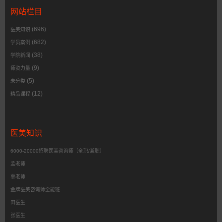
网站栏目
(696)
医美知识
(682)
学员案例
(38)
学院新闻
(9)
师资力量
(5)
未分类
(12)
精品课程
医美知识
6000-20000招聘医美咨询师（全职/兼职）
孟老师
辜老师
金牌医美咨询师全能班
田医生
张医生