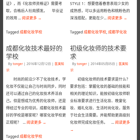
证》，而《化妆师资格证》需要考
STYLE 1：想要借着春意表现少女的
取，合格后人社局颁发。 毕业证
成熟感，可以多运用粉色和桃粉色的
的效用 ...
阅读更多
→
深浅搭配，更能在少...
阅读更多
→
Tagged
成都化妆学校
Tagged
成都化妆学校
,
成都学化妆
成都化妆技术最好的
初级化妆师的技术要
学校
求
By
tonger
|
2016年12月12日
|
医美知
By
tonger
|
2014年05月05日
|
医美知
识
识
时尚的前沿少不了化妆技术，学
初级化妆师的技术要求是什么？
化妆不仅能让自己与时尚同步，同时
要求包括：掌握化妆的基础的技能和
还可以通过自己的化妆技术养活自
相关的理论知识，能按初级化妆师职
己。但是想成为优秀的化妆师，还是
业标准要求进行生活化妆、晚宴化
得经过专业的培训，成都化妆技术最
妆、婚礼化妆、生活时尚化妆，服务
好的学校是哪家呢？哪家化妆学校更
于社会生活需要。并能帮助更高级别
正规呢？ ...
阅读更多
→
化妆师完成化妆任务。 ...
阅读更多
→
Tagged
成都化妆学校