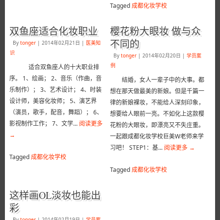
Tagged
成都化妆学校
双鱼座适合化妆职业
樱花粉大眼妆 做与众
不同的
By
tonger
|
2014年02月21日
|
医美知
识
By
tonger
|
2014年02月20日
|
学员案
例
适合双鱼座人的十大职业排
序。 1、绘画； 2、音乐（作曲，音
结婚，女人一辈子中的大事。都
乐制作）； 3、艺术设计； 4、时装
想在那天做最美的新娘。但是千篇一
设计师，美容化妆师； 5、演艺界
律的新娘裸妆，不能给人深刻印象，
（演员，歌手，配音，舞蹈）； 6、
想要给人眼前一亮。不如化上这款樱
影视制作工作； 7、文学...
阅读更多
花粉的大眼妆，即漂亮又不失庄重。
→
一起跟成都化妆学校巨美W老师来学
习吧！ STEP1：基...
阅读更多
→
Tagged
成都化妆学校
Tagged
成都化妆学校
这样画OL淡妆也能出
彩
By
tonger
|
2014年02月19日
|
学员案