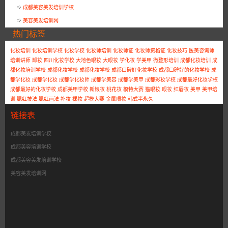
成都美容美发培训学校
美容美发培训网
热门标签
化妆培训
化妆培训学校
化妆学校
化妆师培训
化妆师证
化妆师资格证
化妆技巧
医美咨询师
培训讲师
卸妆
四川化妆学校
大地色眼妆
大眼妆
学化妆
学美甲
微整形培训
成都化妆培训
成
都化妆培训学校
成都化妆学校
成都化妆学校
成都口碑好化妆学校
成都口碑好的化妆学校
成
都学化妆
成都学化妆
成都学化妆师
成都学美容
成都学美甲
成都彩妆学校
成都最好化妆学校
成都最好的化妆学校
成都美甲学校
新娘妆
桃花妆
模特大赛
猫眼妆
眼妆
红唇妆
美甲
美甲培
训
腮红技法
腮红画法
补妆
裸妆
超模大赛
金属眼妆
韩式半永久
链接表
成都美发培训学校
成都美容培训学校
成都美容美发培训学校
美容美发培训网