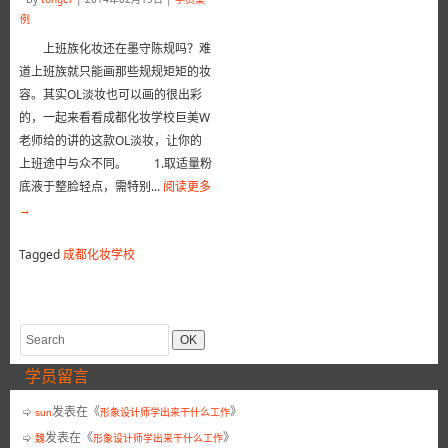
例
上班族化妆还在墨守陈规吗？难
道上班族就只能画那些规规矩矩的妆
容。其实OL淡妆也可以画的很出彩
的，一起来看看成都化妆学校巨美W
老师给的讲的这款OL淡妆，让你的
上班途中与众不同。 1.取适量粉
底液于整脸轻点，需特别...
阅读更多
→
Tagged
成都化妆学校
学员留言
发表在《
》
sun
形象设计师学出来干什么工作
发表在《
》
魏
形象设计师学出来干什么工作