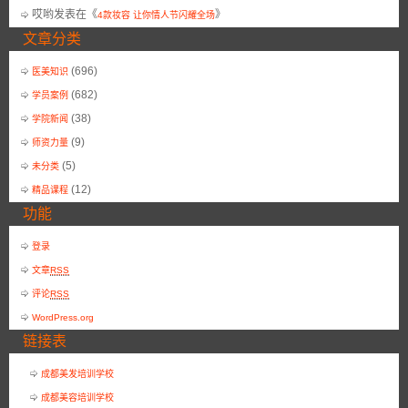
哎哟
发表在《
》
4款妆容 让你情人节闪耀全场
文章分类
(696)
医美知识
(682)
学员案例
(38)
学院新闻
(9)
师资力量
(5)
未分类
(12)
精品课程
功能
登录
文章
RSS
评论
RSS
WordPress.org
链接表
成都美发培训学校
成都美容培训学校