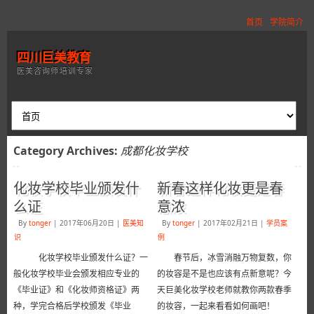
首页
学院简介
四川巨美教育
医美咨询师培训专家
Category Archives:
成都化妆学校
化妆学校毕业颁发什
新春这样化妆更是春
么证
意浓
By
tonger
|
2017年06月20日
|
医美知
By
tonger
|
2017年02月21日
|
学员案
识
例
化妆学校毕业颁发什么证？一
春节后，冰雪消融万物复数，你
般化妆学校毕业会颁发相应专业的
的妆容是不是也应该有点新意呢？今
《毕业证》和《化妆师资格证》两
天巨美化妆学校老师就教你两款春季
种，学完合格后学校颁发《毕业
的妆容，一起来看看如何画吧！