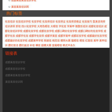
成都美容美发培训学校
美容美发培训网
热门标签
化妆培训
化妆培训学校
化妆学校
化妆师培训
化妆师证
化妆师资格证
化妆技巧
医美咨询师
培训讲师
卸妆
四川化妆学校
大地色眼妆
大眼妆
学化妆
学美甲
微整形培训
成都化妆培训
成
都化妆培训学校
成都化妆学校
成都化妆学校
成都口碑好化妆学校
成都口碑好的化妆学校
成
都学化妆
成都学化妆
成都学化妆师
成都学美容
成都学美甲
成都彩妆学校
成都最好化妆学校
成都最好的化妆学校
成都美甲学校
新娘妆
桃花妆
模特大赛
猫眼妆
眼妆
红唇妆
美甲
美甲培
训
腮红技法
腮红画法
补妆
裸妆
超模大赛
金属眼妆
韩式半永久
链接表
成都美发培训学校
成都美容培训学校
成都美容美发培训学校
美容美发培训网