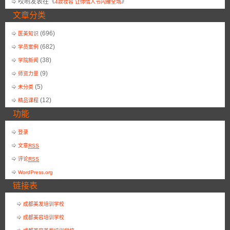
哎哟
发表在《
》
4款妆容 让你情人节闪耀全场
文章分类
(696)
医美知识
(682)
学员案例
(38)
学院新闻
(9)
师资力量
(5)
未分类
(12)
精品课程
功能
登录
文章
RSS
评论
RSS
WordPress.org
链接表
成都美发培训学校
成都美容培训学校