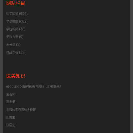
网站栏目
(696)
医美知识
(682)
学员案例
(38)
学院新闻
(9)
师资力量
(5)
未分类
(12)
精品课程
医美知识
6000-20000招聘医美咨询师（全职/兼职）
孟老师
辜老师
金牌医美咨询师全能班
田医生
张医生