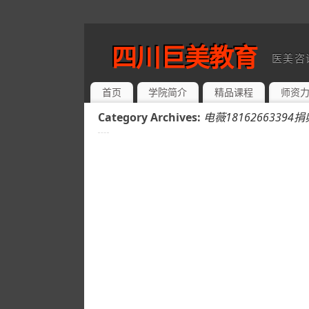
四川巨美教育
医美咨
首页
学院简介
精品课程
师资
Category Archives:
电薇1816266339