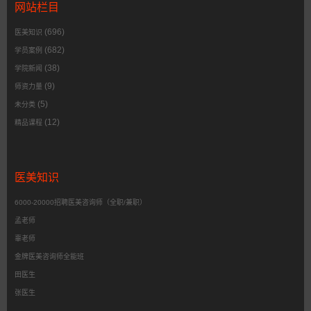
网站栏目
(696)
医美知识
(682)
学员案例
(38)
学院新闻
(9)
师资力量
(5)
未分类
(12)
精品课程
医美知识
6000-20000招聘医美咨询师（全职/兼职）
孟老师
辜老师
金牌医美咨询师全能班
田医生
张医生