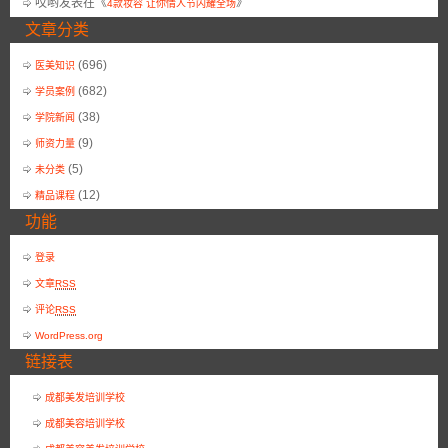
哎哟
发表在《
》
4款妆容 让你情人节闪耀全场
文章分类
(696)
医美知识
(682)
学员案例
(38)
学院新闻
(9)
师资力量
(5)
未分类
(12)
精品课程
功能
登录
文章
RSS
评论
RSS
WordPress.org
链接表
成都美发培训学校
成都美容培训学校