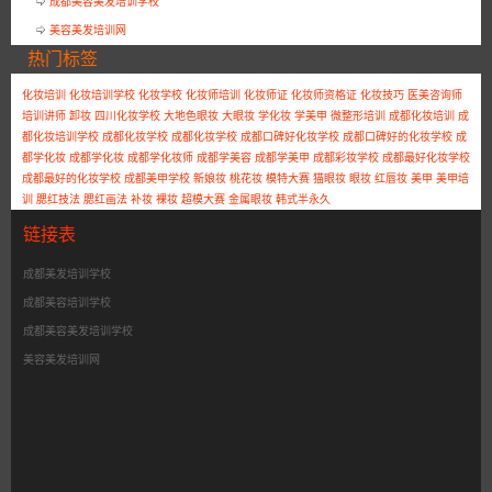
成都美容美发培训学校
美容美发培训网
热门标签
化妆培训
化妆培训学校
化妆学校
化妆师培训
化妆师证
化妆师资格证
化妆技巧
医美咨询师
培训讲师
卸妆
四川化妆学校
大地色眼妆
大眼妆
学化妆
学美甲
微整形培训
成都化妆培训
成
都化妆培训学校
成都化妆学校
成都化妆学校
成都口碑好化妆学校
成都口碑好的化妆学校
成
都学化妆
成都学化妆
成都学化妆师
成都学美容
成都学美甲
成都彩妆学校
成都最好化妆学校
成都最好的化妆学校
成都美甲学校
新娘妆
桃花妆
模特大赛
猫眼妆
眼妆
红唇妆
美甲
美甲培
训
腮红技法
腮红画法
补妆
裸妆
超模大赛
金属眼妆
韩式半永久
链接表
成都美发培训学校
成都美容培训学校
成都美容美发培训学校
美容美发培训网