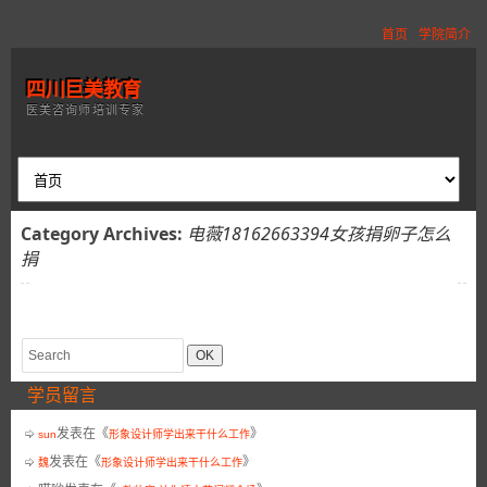
首页
学院简介
四川巨美教育
医美咨询师培训专家
Category Archives:
电薇18162663394女孩捐卵子怎么
捐
学员留言
发表在《
》
sun
形象设计师学出来干什么工作
发表在《
》
魏
形象设计师学出来干什么工作